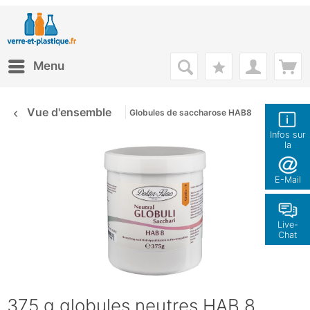
Menu
Vue d'ensemble
Globules de saccharose HAB8
Infos sur
la
boutique
E-Mail
Live-
Chat
375 g globules neutres HAB 8,