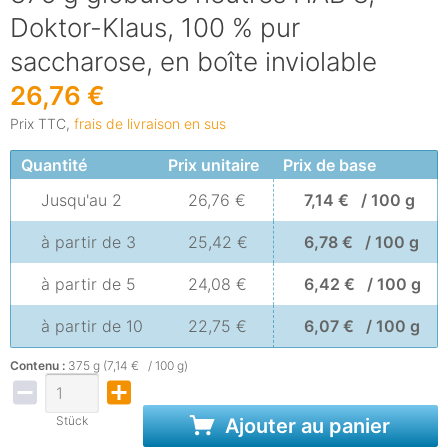
Doktor-Klaus, 100 % pur
saccharose, en boîte inviolable
26,76 €
Prix TTC,
frais de livraison en sus
Quantité
Prix unitaire
Prix de base
Jusqu'au
2
26,76 €
7,14 € / 100 g
à partir de
3
25,42 €
6,78 € / 100 g
à partir de
5
24,08 €
6,42 € / 100 g
à partir de
10
22,75 €
6,07 € / 100 g
Contenu :
375 g (7,14 € / 100 g)
Stück
Ajouter au panier