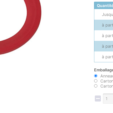
Quantit
Jusq
à par
à par
à par
à par
Emballage
Anneau
Carton
Carton