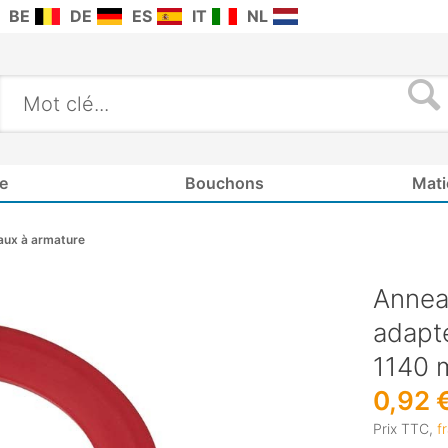
BE
DE
ES
IT
NL
e
Bouchons
Mati
aux à armature
Annea
adapt
1140 
0,92 
Prix TTC,
f