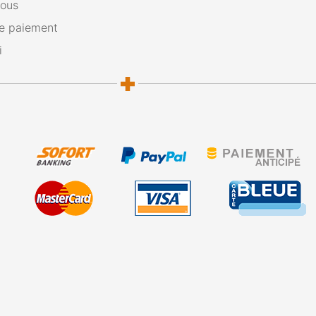
nous
e paiement
i