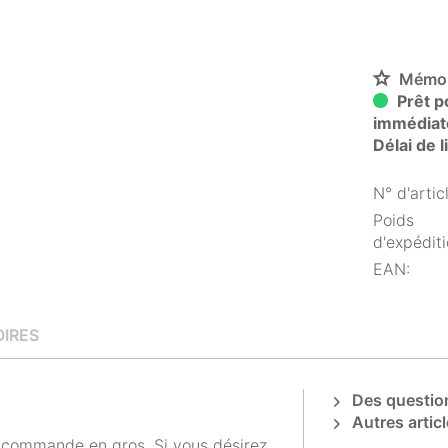
Mémor
Prêt po
immédiat
Délai de 
N° d'articl
Poids
d'expéditi
EAN:
IRES
Des question
Autres articl
la commande en gros. Si vous désirez