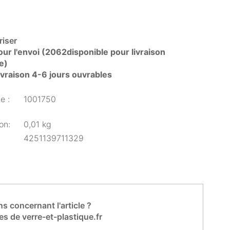
iser
ur l'envoi (2062disponible pour livraison
e)
livraison 4-6 jours ouvrables
e :
1001750
on:
0,01 kg
4251139711329
s concernant l'article ?
es de verre-et-plastique.fr