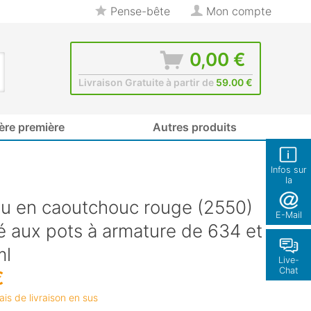
Pense-bête
Mon compte
0,00 €
Livraison Gratuite à partir de
59.00 €
ère première
Autres produits
Infos sur
la
boutique
u en caoutchouc rouge (2550)
E-Mail
é aux pots à armature de 634 et
ml
Live-
Chat
€
rais de livraison en sus