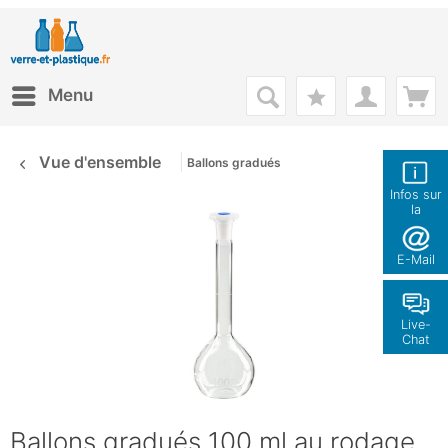
Menu
Vue d'ensemble
Ballons gradués
Infos sur
la
boutique
E-Mail
Live-
Chat
Ballons gradués 100 ml au rodage