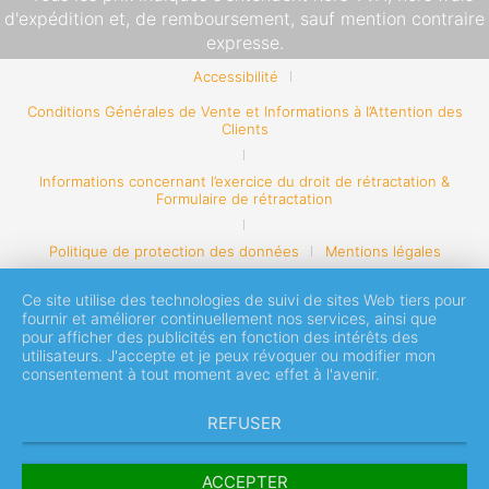
d'expédition
et, de remboursement, sauf mention contraire
expresse.
Accessibilité
Conditions Générales de Vente et Informations à l’Attention des
Clients
Informations concernant l’exercice du droit de rétractation &
Formulaire de rétractation
Politique de protection des données
Mentions légales
Ce site utilise des technologies de suivi de sites Web tiers pour
fournir et améliorer continuellement nos services, ainsi que
pour afficher des publicités en fonction des intérêts des
utilisateurs. J'accepte et je peux révoquer ou modifier mon
consentement à tout moment avec effet à l'avenir.
REFUSER
ACCEPTER