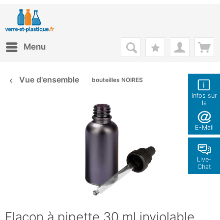
Menu
Vue d'ensemble
bouteilles NOIRES
Infos sur
la
boutique
E-Mail
Live-
Chat
Flacon à pipette 30 ml inviolable