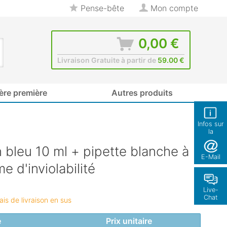
Pense-bête
Mon compte
0,00 €
Livraison Gratuite à partir de
59.00 €
ère première
Autres produits
Infos sur
la
boutique
 bleu 10 ml + pipette blanche à
E-Mail
e d'inviolabilité
Live-
Chat
rais de livraison en sus
é
Prix unitaire