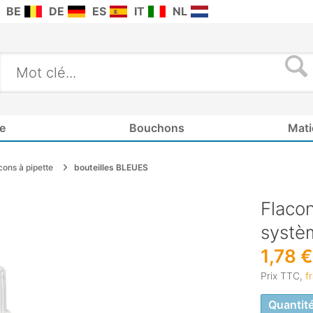
BE
DE
ES
IT
NL
e
Bouchons
Mati
cons à pipette
bouteilles BLEUES
Flacon
systèm
1,78 €
Prix TTC,
f
Quantit