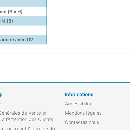
mm (B x H)
IN 18)
blanche avec OV
op
Informations
é
Accessibilité
Générales de Vente et
Mentions légales
 à l’Attention des Clients
Contactez nous
 concernant l’exercice du