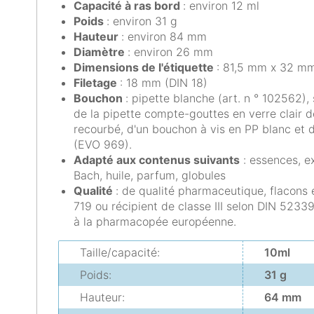
Capacité à ras bord
: environ 12 ml
Poids
: environ 31 g
Hauteur
: environ 84 mm
Diamètre
: environ 26 mm
Dimensions de l'étiquette
: 81,5 mm x 32 m
Filetage
: 18 mm (DIN 18)
Bouchon
: pipette blanche (art. n ° 102562),
de la pipette compte-gouttes en verre clair de
recourbé, d'un bouchon à vis en PP blanc et
(EVO 969).
Adapté aux contenus suivants
: essences, ex
Bach, huile, parfum, globules
Qualité
: de qualité pharmaceutique, flacons e
719 ou récipient de classe III selon DIN 5233
à la pharmacopée européenne.
Taille/capacité:
10ml
Poids:
31 g
Hauteur:
64 mm