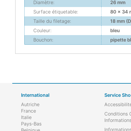
Diamètre:
26 mm
Surface étiquetable:
80 x 34 
Taille du filetage:
18 mm (D
Couleur:
bleu
Bouchon:
pipette 
International
Service Sh
Autriche
Accessibilit
France
Conditions 
Italie
Informations
Pays-Bas
Informations
Belgique