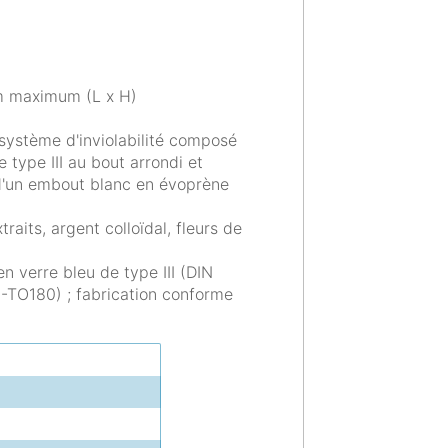
m maximum (L x H)
 système d'inviolabilité composé
 type III au bout arrondi et
 d'un embout blanc en évoprène
traits, argent colloïdal, fleurs de
n verre bleu de type III (DIN
9-TO180) ; fabrication conforme