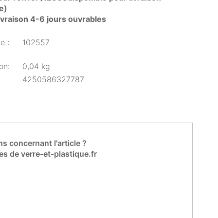
e)
livraison 4-6 jours ouvrables
e :
102557
on:
0,04 kg
4250586327787
s concernant l'article ?
es de verre-et-plastique.fr