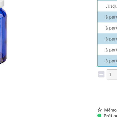
Jusq
à par
à par
à par
à par
à par
Mémor
Prêt po