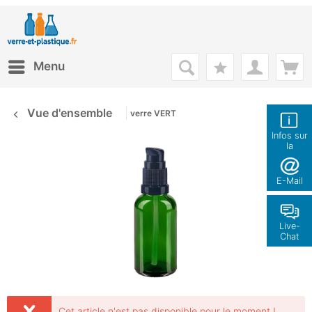
Menu
Vue d'ensemble
verre VERT
Infos sur
la
boutique
E-Mail
Live-
Chat
Cet article n'est pas disponible pour le moment !