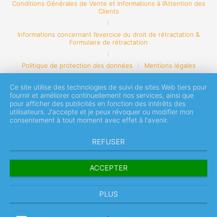
Conditions Générales de Vente et Informations à l’Attention des
Clients
Informations concernant l’exercice du droit de rétractation &
Formulaire de rétractation
Politique de protection des données
Mentions légales
Ce site utilise des technologies de suivi de sites Web tiers pour
fournir et améliorer continuellement nos services, ainsi que
pour afficher des publicités en fonction des intérêts des
utilisateurs. J'accepte et je peux révoquer ou modifier mon
consentement à tout moment avec effet à l'avenir.
REFUSER
ACCEPTER
PLUS