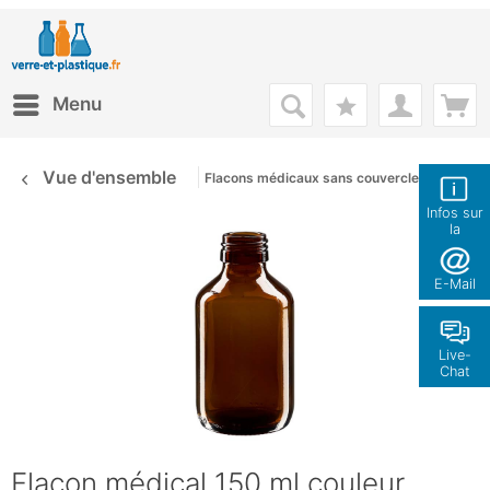
Menu
Vue d'ensemble
Flacons médicaux sans couvercle
Infos sur
la
boutique
E-Mail
Live-
Chat
Flacon médical 150 ml couleur