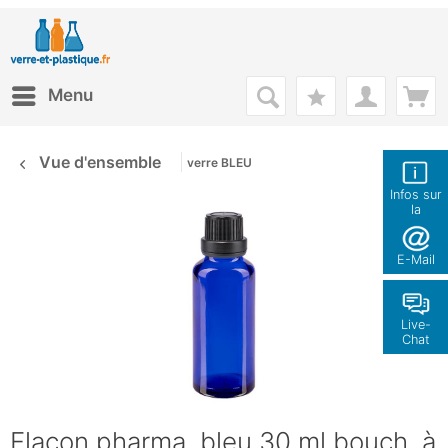
Menu
Vue d'ensemble
verre BLEU
Infos sur
la
boutique
E-Mail
Live-
Chat
Flacon pharma. bleu 30 ml bouch. à