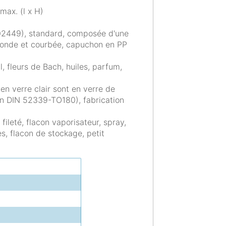
max. (l x H)
102449), standard, composée d'une
e ronde et courbée, capuchon en PP
al, fleurs de Bach, huiles, parfum,
en verre clair sont en verre de
elon DIN 52339-TO180), fabrication
 fileté, flacon vaporisateur, spray,
, flacon de stockage, petit