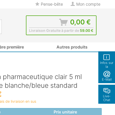
Pense-bête
Mon compte
0,00 €
Livraison Gratuite à partir de
59.00 €
ère première
Autres produits
Infos sur
la
boutique
 pharmaceutique clair 5 ml
E-Mail
te blanche/bleue standard
€
Live-
Chat
rais de livraison en sus
é
Prix unitaire