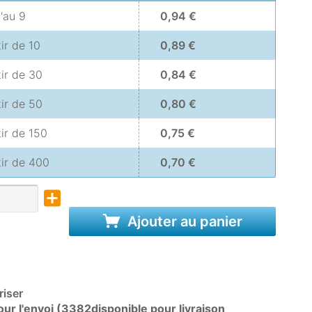
u'au
9
0,94 €
tir de
10
0,89 €
tir de
30
0,84 €
tir de
50
0,80 €
tir de
150
0,75 €
tir de
400
0,70 €
Ajouter au panier
iser
ur l'envoi (3382disponible pour livraison