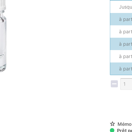
Jusq
à par
à par
à par
à par
à par
Mémor
Prêt po