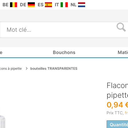
BE
DE
ES
IT
NL
e
Bouchons
Mati
cons à pipette
bouteilles TRANSPARENTES
Flacon
pipet
0,94 
Prix TTC,
f
Quantit