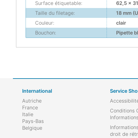
Surface étiquetable:
62,5 x 3
Taille du filetage:
18 mm (
Couleur:
clair
Bouchon:
Pipette 
International
Service Sh
Autriche
Accessibilit
France
Conditions 
Italie
Informations
Pays-Bas
Informations
Belgique
droit de rét