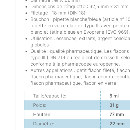
Diamètre : env. 22 mm
Dimensions de l'étiquette : 62,5 mm x 31 mm 
Filetage : 18 mm (DIN 18)
Bouchon : pipette blanche/bleue (article n° 
pipette en verre clair de type III avec point
blanc et tétine bleue en Evoprene (EVO 969).
Utilisation : essences, extraits, argent colloïd
globules
Qualité : qualité pharmaceutique. Les flacons 
type III (DIN 719 ou récipient de classe III s
conforme à la pharmacopée européenne.
Autres appellations : petit flacon fileté, flacon
flacon pharmaceutique, flacon compte-gouttes
flacon pharmaceutique, flacon en verre
Taille/capacité:
5 ml
Poids:
31 g
Hauteur:
77 mm
Diamètre:
22 mm