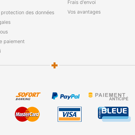
Frais d'envoi
Vos avantages
e protection des données
gales
nous
e paiement
i