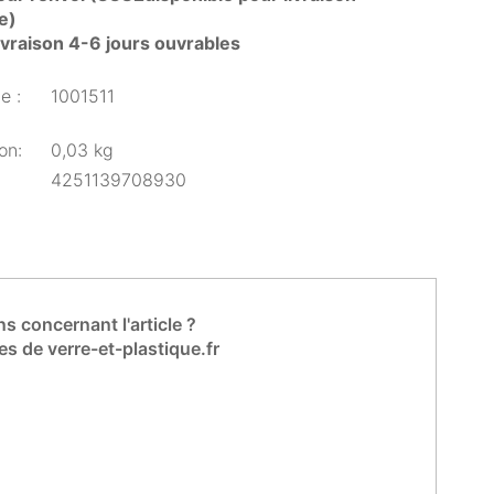
e)
livraison 4-6 jours ouvrables
e :
1001511
on:
0,03 kg
4251139708930
s concernant l'article ?
es de verre-et-plastique.fr