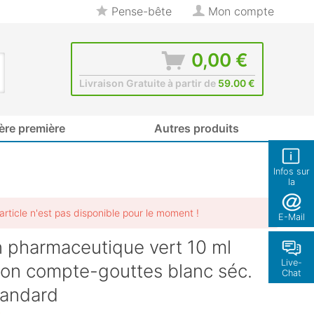
Pense-bête
Mon compte
0,00 €
Livraison Gratuite à partir de
59.00 €
ère première
Autres produits
Infos sur
la
boutique
article n'est pas disponible pour le moment !
E-Mail
n pharmaceutique vert 10 ml
Live-
on compte-gouttes blanc séc.
Chat
tandard