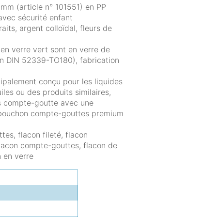
mm (article n° 101551) en PP
avec sécurité enfant
its, argent colloïdal, fleurs de
 en verre vert sont en verre de
elon DIN 52339-TO180), fabrication
ipalement conçu pour les liquides
les ou des produits similaires,
ts compte-goutte avec une
e bouchon compte-gouttes premium
es, flacon fileté, flacon
flacon compte-gouttes, flacon de
n en verre