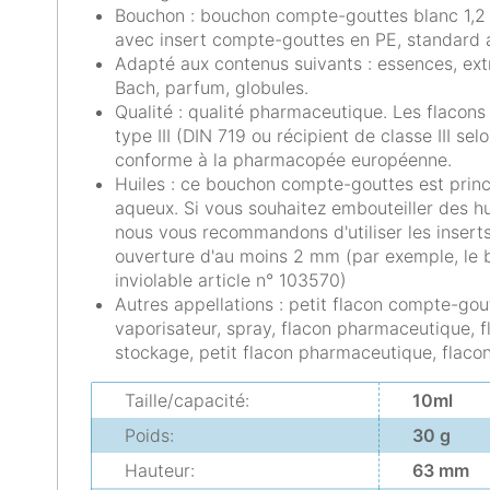
Bouchon : bouchon compte-gouttes blanc 1,2 
avec insert compte-gouttes en PE, standard 
Adapté aux contenus suivants : essences, extra
Bach, parfum, globules.
Qualité : qualité pharmaceutique. Les flacons
type III (DIN 719 ou récipient de classe III s
conforme à la pharmacopée européenne.
Huiles : ce bouchon compte-gouttes est princ
aqueux. Si vous souhaitez embouteiller des hui
nous vous recommandons d'utiliser les inser
ouverture d'au moins 2 mm (par exemple, l
inviolable article n° 103570)
Autres appellations : petit flacon compte-goutt
vaporisateur, spray, flacon pharmaceutique, 
stockage, petit flacon pharmaceutique, flaco
Taille/capacité:
10ml
Poids:
30 g
Hauteur:
63 mm