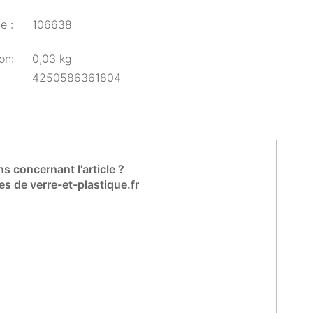
e :
106638
on:
0,03 kg
4250586361804
s concernant l'article ?
es de verre-et-plastique.fr