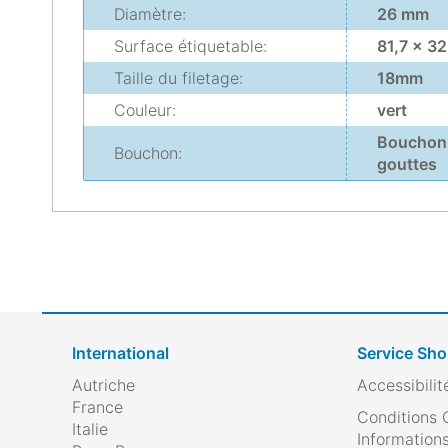
Diamètre:
26 mm
Surface étiquetable:
81,7 x 3
Taille du filetage:
18mm
Couleur:
vert
Bouchon 
Bouchon:
gouttes
International
Service Sh
Autriche
Accessibilit
France
Conditions 
Italie
Informations