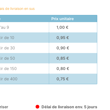
€
rais de livraison en sus
é
Prix unitaire
u'au
9
1,00 €
tir de
10
0,95 €
tir de
30
0,90 €
tir de
50
0,85 €
tir de
150
0,80 €
tir de
400
0,75 €
iser
Délai de livraison env. 5 jours