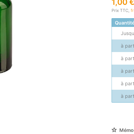
1,00 
Prix TTC,
f
Quantit
Jusq
à par
à par
à par
à par
à par
Mémor