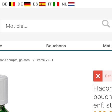
BE
DE
ES
IT
NL
e
Bouchons
Mati
cons compte-gouttes
verre VERT
Cet 
Flaco
bouch
enf. s