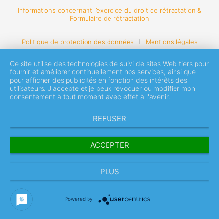
Informations concernant l’exercice du droit de rétractation &
Formulaire de rétractation
Politique de protection des données
Mentions légales
Ce site utilise des technologies de suivi de sites Web tiers pour
fournir et améliorer continuellement nos services, ainsi que
pour afficher des publicités en fonction des intérêts des
utilisateurs. J'accepte et je peux révoquer ou modifier mon
consentement à tout moment avec effet à l'avenir.
REFUSER
ACCEPTER
PLUS
Powered by