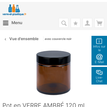
Menu
Vue d'ensemble
avec couvercle noir
Infos sur
la
boutique
E-Mail
Live-
Chat
Pot en VERRE AMBRÉ 120 ml,