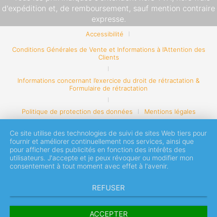
d'expédition
et, de remboursement, sauf mention contraire
expresse.
Accessibilité
Conditions Générales de Vente et Informations à l’Attention des
Clients
Informations concernant l’exercice du droit de rétractation &
Formulaire de rétractation
Politique de protection des données
Mentions légales
Ce site utilise des technologies de suivi de sites Web tiers pour
fournir et améliorer continuellement nos services, ainsi que
pour afficher des publicités en fonction des intérêts des
utilisateurs. J'accepte et je peux révoquer ou modifier mon
consentement à tout moment avec effet à l'avenir.
REFUSER
ACCEPTER