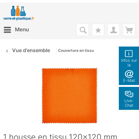
Menu
Vue d'ensemble
Couverture en tissu
Infos sur
la
boutique
E-Mail
Live-
Chat
1 housse en tissu 120x120 mm