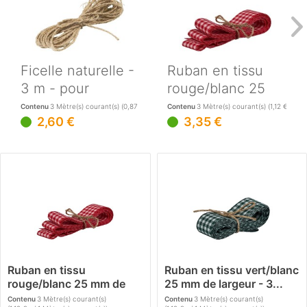
Ficelle naturelle -
Ruban en tissu
3 m - pour
rouge/blanc 25
décorer et fixer...
mm de largeur -
Contenu
3 Mètre(s) courant(s)
(0,87 € / 1 Mètre(s) courant(s))
Contenu
3 Mètre(s) courant(s)
(1,12 € / 1 
2,60 €
3,35 €
3...
Ruban en tissu
Ruban en tissu vert/blanc
rouge/blanc 25 mm de
25 mm de largeur - 3...
largeur - 3...
Contenu
3 Mètre(s) courant(s)
Contenu
3 Mètre(s) courant(s)