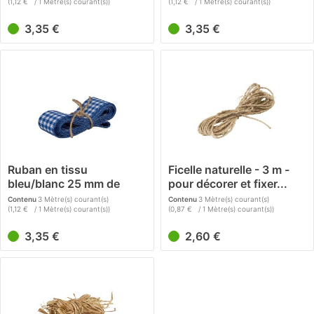
(1,12 € / 1 Mètre(s) courant(s))
(1,12 € / 1 Mètre(s) courant(s))
3,35 €
3,35 €
Ruban en tissu
Ficelle naturelle - 3 m -
bleu/blanc 25 mm de
pour décorer et fixer...
largeur - 3...
Contenu
3 Mètre(s) courant(s)
Contenu
3 Mètre(s) courant(s)
(1,12 € / 1 Mètre(s) courant(s))
(0,87 € / 1 Mètre(s) courant(s))
3,35 €
2,60 €