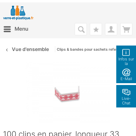
Menu
Vue d'ensemble
Clips & bandes pour sachets refermables
Infos sur
la
boutique
E-Mail
Live-
Chat
100 clips en papier, longueur 33,