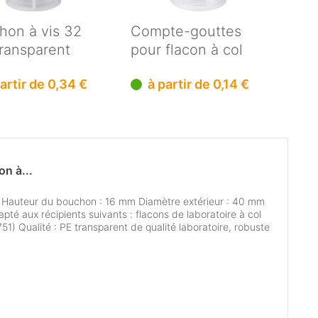
hon à vis 32
Compte-gouttes
Bou
ransparent
pour flacon à col
fla
flacon à...
étroit 100 ml
100
partir de 0,34 €
à partir de 0,14 €
n à...
e Hauteur du bouchon : 16 mm Diamètre extérieur : 40 mm
apté aux récipients suivants : flacons de laboratoire à col
751) Qualité : PE transparent de qualité laboratoire, robuste