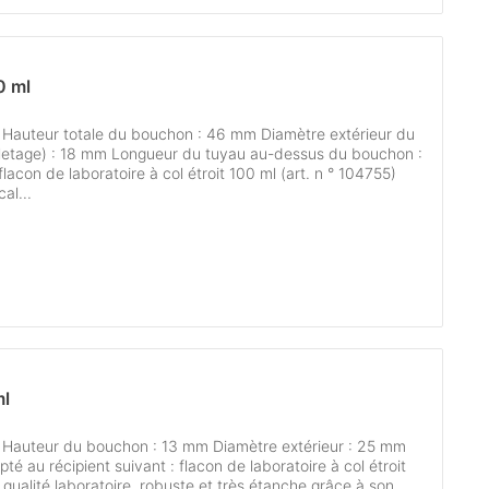
0 ml
e Hauteur totale du bouchon : 46 mm Diamètre extérieur du
iletage) : 18 mm Longueur du tuyau au-dessus du bouchon :
lacon de laboratoire à col étroit 100 ml (art. n ° 104755)
al...
ml
e Hauteur du bouchon : 13 mm Diamètre extérieur : 25 mm
pté au récipient suivant : flacon de laboratoire à col étroit
 qualité laboratoire, robuste et très étanche grâce à son