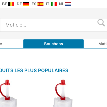
BE
DE
ES
IT
NL
e
Bouchons
Mati
UITS LES PLUS POPULAIRES