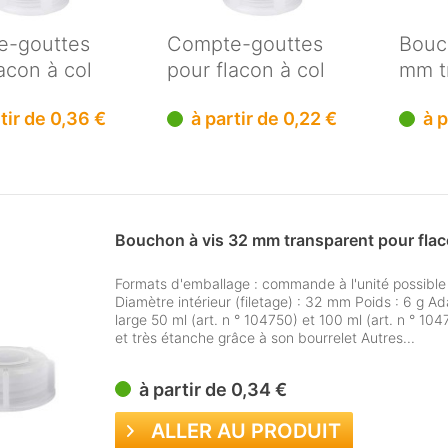
e-gouttes
Compte-gouttes
Bouc
acon à col
pour flacon à col
mm t
250 ou...
étroit 100 ml
pour 
rtir de 0,36 €
à partir de 0,22 €
à 
Bouchon à vis 32 mm transparent pour flaco
Formats d'emballage : commande à l'unité possibl
Diamètre intérieur (filetage) : 32 mm Poids : 6 g Ad
large 50 ml (art. n ° 104750) et 100 ml (art. n ° 104
et très étanche grâce à son bourrelet Autres...
à partir de 0,34 €
ALLER AU PRODUIT