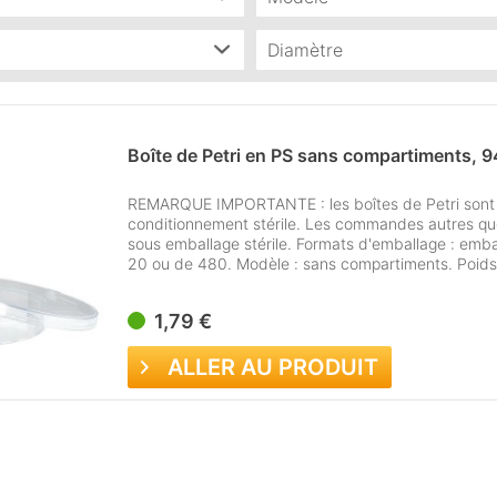
g
(
1
)
boîte avec couvercle
(
1
Diamètre
1
)
94 mm
(
1
)
Boîte de Petri en PS sans compartiments, 9
REMARQUE IMPORTANTE : les boîtes de Petri sont
conditionnement stérile. Les commandes autres que
sous emballage stérile. Formats d'emballage : emba
20 ou de 480. Modèle : sans compartiments. Poids :
1,79 €
ALLER AU PRODUIT