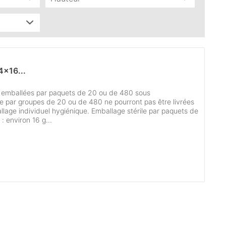
)
16 mm
(
1
)
4x16...
 emballées par paquets de 20 ou de 480 sous
 par groupes de 20 ou de 480 ne pourront pas être livrées
llage individuel hygiénique. Emballage stérile par paquets de
 environ 16 g...