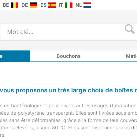
BE
DE
ES
IT
NL
e
Bouchons
Mati
vous proposons un très large choix de boîtes d
es en bactériologie et pour divers autres usages (fabricatio
es de polystyrène transparent. Elles sont livrées sous emba
les sans être déformables, grâce à la forme de leur couvercl
tures élevées, jusque 80 °C. Elles sont disponibles sous d
rs.