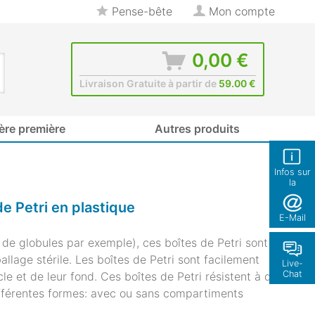
Pense-bête
Mon compte
0,00 €
Livraison Gratuite à partir de
59.00 €
ère première
Autres produits
Infos sur
la
boutique
e Petri en plastique
E-Mail
n de globules par exemple), ces boîtes de Petri sont
llage stérile. Les boîtes de Petri sont facilement
Live-
Chat
e et de leur fond. Ces boîtes de Petri résistent à des
ifférentes formes: avec ou sans compartiments