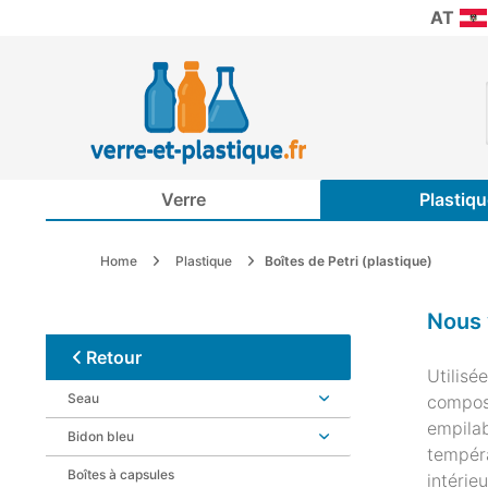
AT
Verre
Plastiqu
Home
Plastique
Boîtes de Petri (plastique)
Nous 
Retour
Utilisé
Seau
composé
empilab
Bidon bleu
tempéra
Boîtes à capsules
intérieu