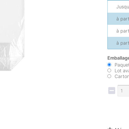
Jusq
à par
à par
à par
Emballage
Paquet
Lot av
Carton