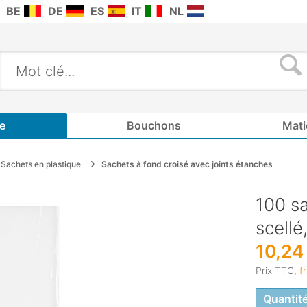
BE
DE
ES
IT
NL
e
Bouchons
Mati
Sachets en plastique
Sachets à fond croisé avec joints étanches
100 sa
scellé
10,24
Prix TTC,
f
Quantit