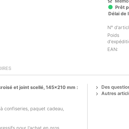
Mémor
Prêt p
Délai de 
N° d'articl
Poids
d'expéditi
EAN:
IRES
Des question
roisé et joint scellé, 145x210 mm :
Autres articl
 à confiseries, paquet cadeau,
gressifs pour l'achat en gros.