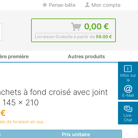
Pense-bête
Mon compte
0,00 €
Livraison Gratuite à partir de
59.00 €
ère première
Autres produits
Infos sur
la
boutique
chets à fond croisé avec joint
E-Mail
, 145 x 210
 €
Live-
Chat
rais de livraison en sus
é
Prix unitaire