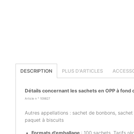
DESCRIPTION
PLUS D'ARTICLES
ACCESSO
Détails concernant les sachets en OPP à fond c
Article n ° 109827
Autres appellations : sachet de bonbons, sachet
paquet à biscuits
Formats d'emballage
: 100 sachets. Tarifs ré