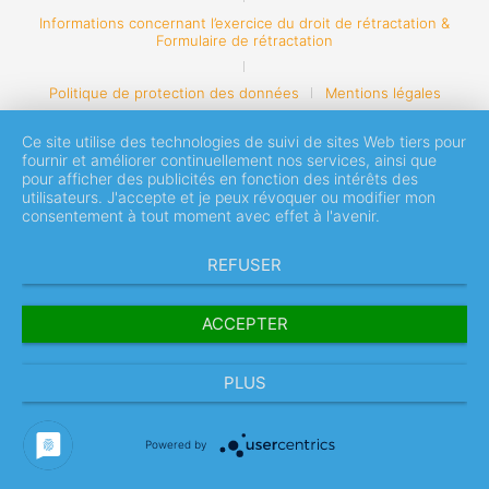
Informations concernant l’exercice du droit de rétractation &
Formulaire de rétractation
Politique de protection des données
Mentions légales
Ce site utilise des technologies de suivi de sites Web tiers pour
fournir et améliorer continuellement nos services, ainsi que
pour afficher des publicités en fonction des intérêts des
utilisateurs. J'accepte et je peux révoquer ou modifier mon
consentement à tout moment avec effet à l'avenir.
REFUSER
ACCEPTER
PLUS
Powered by