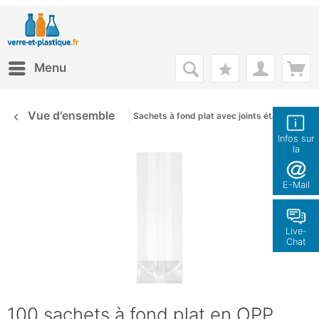
Menu
Vue d'ensemble
Sachets à fond plat avec joints étanches
Infos sur
la
boutique
E-Mail
Live-
Chat
100 sachets à fond plat en OPP