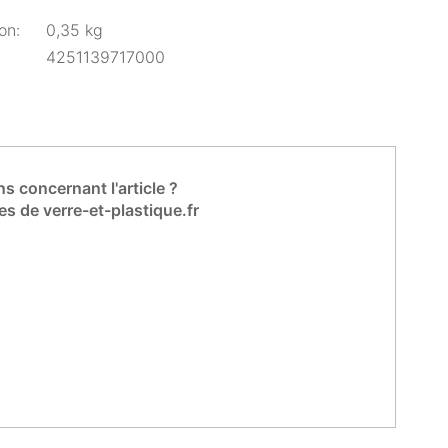
on:
0,35 kg
4251139717000
s concernant l'article ?
es de verre-et-plastique.fr