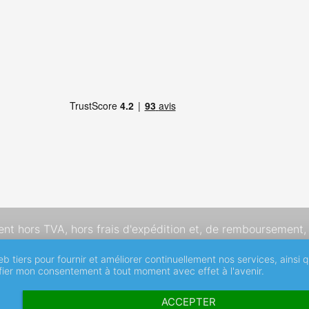
dent hors TVA,
hors frais d'expédition
et, de remboursement, 
eb tiers pour fournir et améliorer continuellement nos services, ainsi 
ifier mon consentement à tout moment avec effet à l'avenir.
ACCEPTER