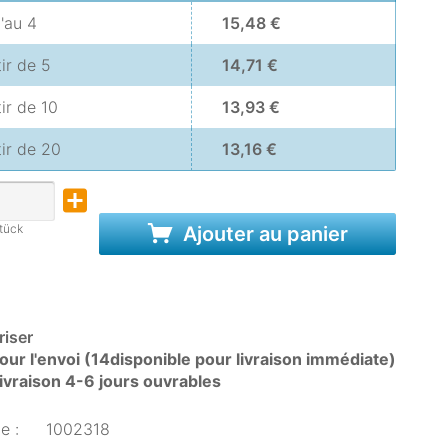
u'au
4
15,48 €
tir de
5
14,71 €
tir de
10
13,93 €
tir de
20
13,16 €
tück
Ajouter au panier
iser
our l'envoi (14disponible pour livraison immédiate)
livraison 4-6 jours ouvrables
e :
1002318