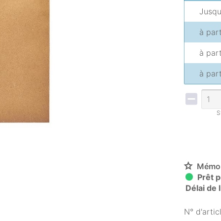
Jusq
à par
à par
à par
S
Mémor
Prêt p
Délai de 
N° d'articl