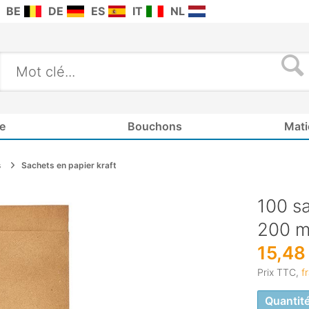
BE
DE
ES
IT
NL
e
Bouchons
Mati
s
Sachets en papier kraft
100 sa
200 m
15,48
Prix TTC,
f
Quantit