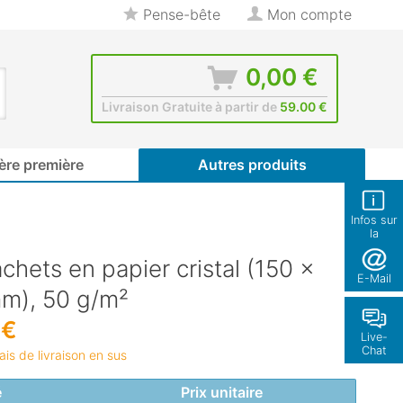
Pense-bête
Mon compte
0,00 €
Livraison Gratuite à partir de
59.00 €
ère première
Autres produits
Infos sur
la
boutique
chets en papier cristal (150 x
E-Mail
m), 50 g/m²
 €
Live-
Chat
rais de livraison en sus
é
Prix unitaire