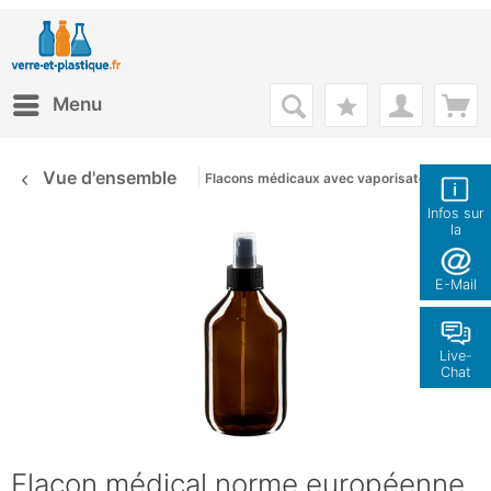
Menu
Vue d'ensemble
Flacons médicaux avec vaporisateur à pompe
Infos sur
la
boutique
E-Mail
Live-
Chat
Flacon médical norme européenne