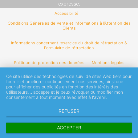
expresse.
Accessibilité
Conditions Générales de Vente et Informations à l’Attention des
Clients
Informations concernant l’exercice du droit de rétractation &
Formulaire de rétractation
Politique de protection des données
Mentions légales
Ce site utilise des technologies de suivi de sites Web tiers pour
fournir et améliorer continuellement nos services, ainsi que
pour afficher des publicités en fonction des intérêts des
utilisateurs. J'accepte et je peux révoquer ou modifier mon
consentement à tout moment avec effet à l'avenir.
REFUSER
ACCEPTER