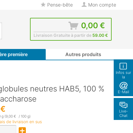
Pense-bête
Mon compte
0,00 €
Livraison Gratuite à partir de
59.00 €
ère première
Autres produits
Infos sur
la
boutique
globules neutres HAB5, 100 %
E-Mail
saccharose
 €
Live-
Chat
 g (9,00 € / 100 g)
rais de livraison en sus