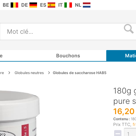
BE
DE
ES
IT
NL
e
Bouchons
Mati
ère
Globules neutres
Globules de saccharose HAB5
180g 
pure 
16,20
Contenu :
180
Prix TTC,
f