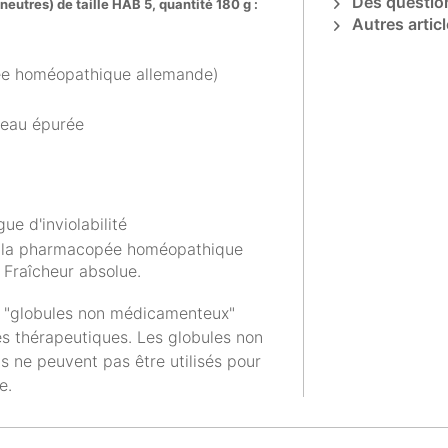
Des question
eutres) de taille HAB 5, quantité 180 g :
Autres articl
pée homéopathique allemande)
 eau épurée
ue d'inviolabilité
de la pharmacopée homéopathique
 Fraîcheur absolue.
 "globules non médicamenteux"
es thérapeutiques. Les globules non
 ne peuvent pas être utilisés pour
e.