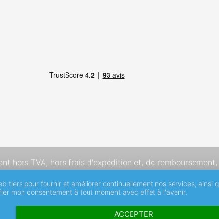
dent hors TVA,
hors frais d'expédition
et, de remboursement, 
eb tiers pour fournir et améliorer continuellement nos services, ainsi 
ifier mon consentement à tout moment avec effet à l'avenir.
ACCEPTER