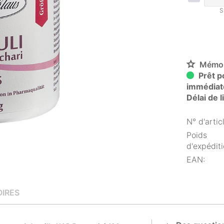
S
Mémor
Prêt po
immédiat
Délai de 
N° d'articl
Poids
d'expéditi
EAN:
IRES