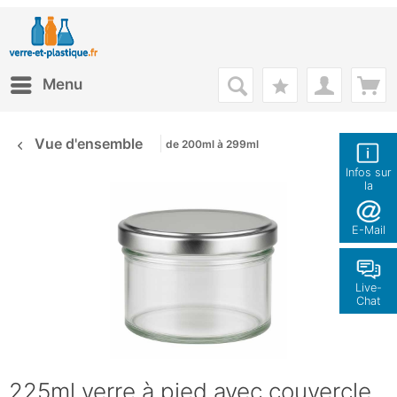
Menu
Vue d'ensemble
de 200ml à 299ml
Infos sur
la
boutique
E-Mail
Live-
Chat
225ml verre à pied avec couvercle