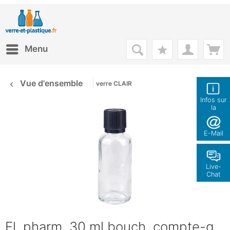
Menu
Vue d'ensemble
verre CLAIR
Infos sur
la
boutique
E-Mail
Live-
Chat
Fl. pharm. 30 ml bouch. compte-g.