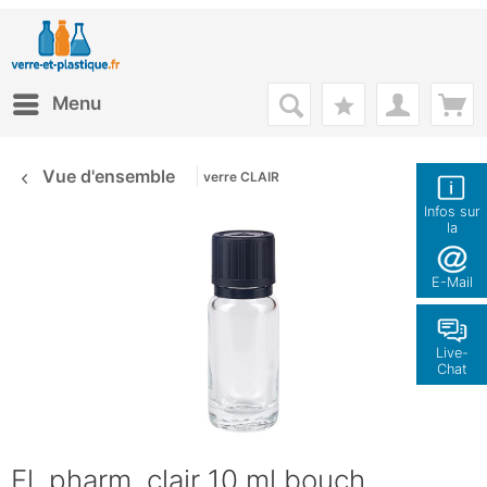
Menu
Vue d'ensemble
verre CLAIR
Infos sur
la
boutique
E-Mail
Live-
Chat
Fl. pharm. clair 10 ml bouch.