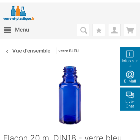
Menu
Vue d'ensemble
verre BLEU
Infos sur
la
boutique
E-Mail
Live-
Chat
Flacon 20 ml DIN18 - verre bleu