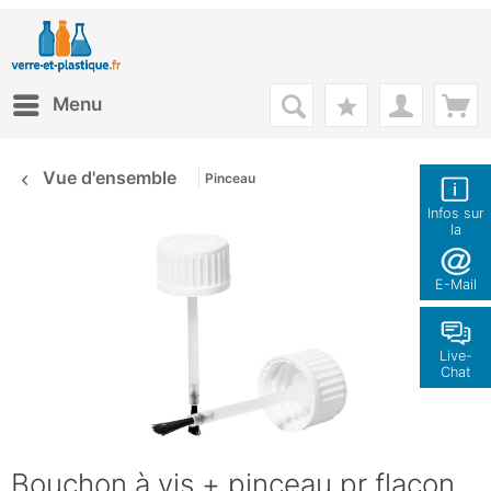
Menu
Vue d'ensemble
Pinceau
Infos sur
la
boutique
E-Mail
Live-
Chat
Bouchon à vis + pinceau pr flacon