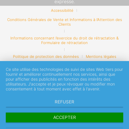
expresse.
Accessibilité
Conditions Générales de Vente et Informations à l’Attention des
Clients
Informations concernant l’exercice du droit de rétractation &
Formulaire de rétractation
Politique de protection des données
Mentions légales
Ce site utilise des technologies de suivi de sites Web tiers pour
fournir et améliorer continuellement nos services, ainsi que
pour afficher des publicités en fonction des intérêts des
utilisateurs. J'accepte et je peux révoquer ou modifier mon
consentement à tout moment avec effet à l'avenir.
REFUSER
ACCEPTER