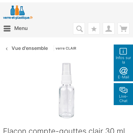
Menu
Vue d'ensemble
verre CLAIR
Infos sur
la
boutique
E-Mail
Live-
Chat
Flacon compte-gouttes clair 30 ml