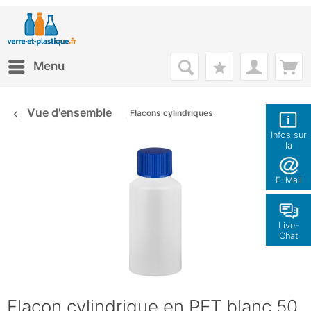
Menu
Vue d'ensemble
Flacons cylindriques
Infos sur
la
boutique
E-Mail
Live-
Chat
Flacon cylindrique en PET blanc 50