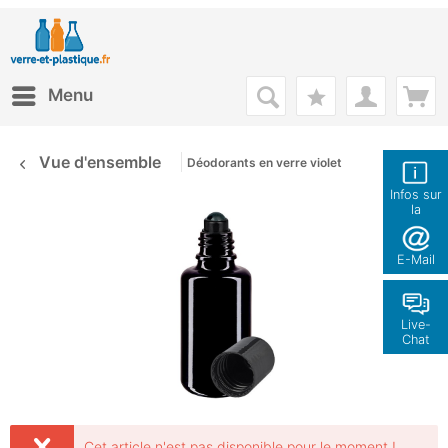
Menu
Vue d'ensemble
Déodorants en verre violet
Infos sur
la
boutique
E-Mail
Live-
Chat
Cet article n'est pas disponible pour le moment !