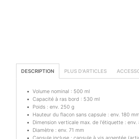
DESCRIPTION
PLUS D'ARTICLES
ACCESSO
Volume nominal : 500 ml
Capacité à ras bord : 530 ml
Poids : env. 250 g
Hauteur du flacon sans capsule : env. 180 m
Dimension verticale max. de l'étiquette : env
Diamètre : env. 71 mm
Capsule incluse : capsule à vis argentée (art