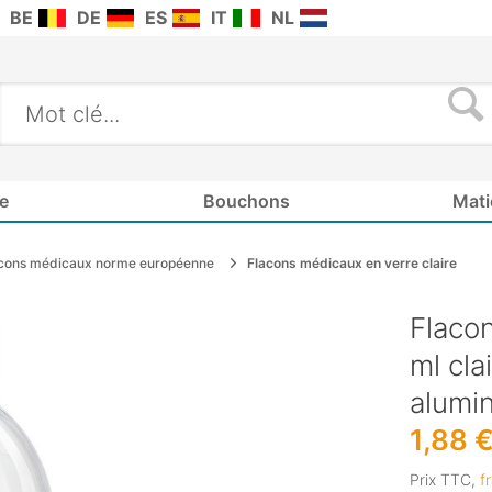
BE
DE
ES
IT
NL
e
Bouchons
Mati
cons médicaux norme européenne
Flacons médicaux en verre claire
Flaco
ml cla
alumin
1,88 
Prix TTC,
f