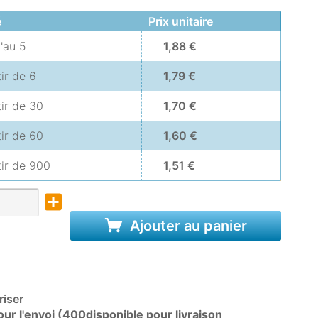
é
Prix unitaire
u'au
5
1,88 €
tir de
6
1,79 €
tir de
30
1,70 €
tir de
60
1,60 €
tir de
900
1,51 €
Ajouter au panier
iser
ur l'envoi (400disponible pour livraison