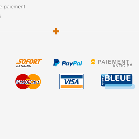
e paiement
i