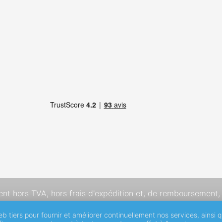
dent hors TVA,
hors frais d'expédition
et, de remboursement, 
eb tiers pour fournir et améliorer continuellement nos services, ainsi 