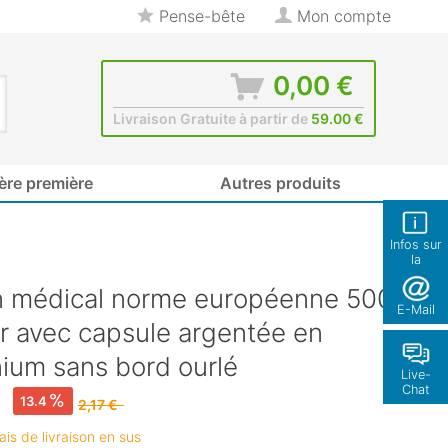
Pense-bête
Mon compte
0,00 €
Livraison Gratuite à partir de
59.00 €
ère première
Autres produits
Infos sur
la
boutique
n médical norme européenne 500
E-Mail
ir avec capsule argentée en
ium sans bord ourlé
Live-
Chat
€
13.4
2,17 €
rais de livraison en sus