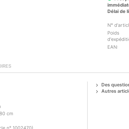
immédiat
Délai de 
N° d'articl
Poids
d'expéditi
EAN:
IRES
Des question
Autres articl
m
. 80 cm
icle n° 1002470)