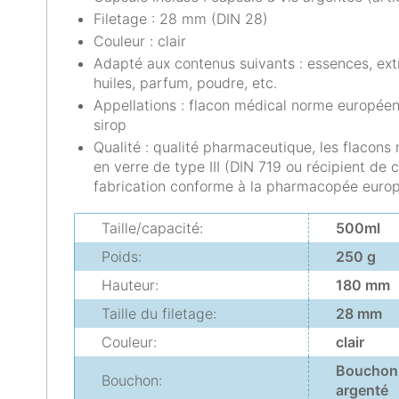
Filetage : 28 mm (DIN 28)
Couleur : clair
Adapté aux contenus suivants : essences, extr
huiles, parfum, poudre, etc.
Appellations : flacon médical norme européenn
sirop
Qualité : qualité pharmaceutique, les flaco
en verre de type III (DIN 719 ou récipient de 
fabrication conforme à la pharmacopée euro
Taille/capacité:
500ml
Poids:
250 g
Hauteur:
180 mm
Taille du filetage:
28 mm
Couleur:
clair
Bouchon 
Bouchon:
argenté