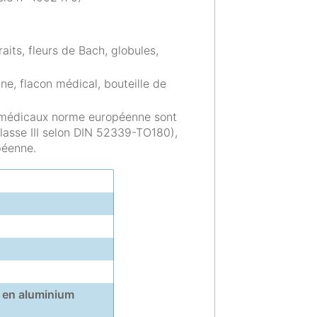
aits, fleurs de Bach, globules,
e, flacon médical, bouteille de
ns médicaux norme européenne sont
classe III selon DIN 52339-TO180),
péenne.
en aluminium