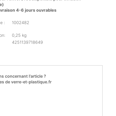
e)
livraison 4-6 jours ouvrables
e :
1002482
on:
0,25 kg
4251139718649
s concernant l'article ?
es de verre-et-plastique.fr