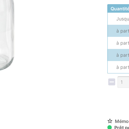
Quantit
Jusq
à par
à par
à par
à par
Mémor
Prêt po