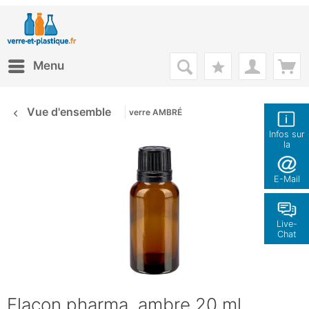
Menu
Vue d'ensemble
verre AMBRÉ
Infos sur
la
boutique
E-Mail
Live-
Chat
Flacon pharma. ambre 20 ml