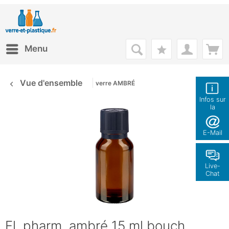
Menu
Vue d'ensemble
verre AMBRÉ
Infos sur
la
boutique
E-Mail
Live-
Chat
Fl. pharm. ambré 15 ml bouch.