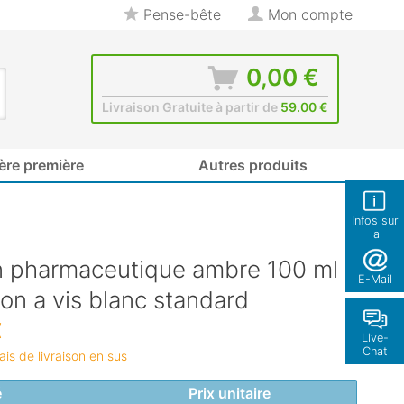
Pense-bête
Mon compte
0,00 €
Livraison Gratuite à partir de
59.00 €
ère première
Autres produits
Infos sur
la
boutique
n pharmaceutique ambre 100 ml
E-Mail
n a vis blanc standard
€
Live-
Chat
rais de livraison en sus
é
Prix unitaire