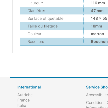
Hauteur:
116 mm
Diamètre:
47 mm
Surface étiquetable:
148 x 55
Taille du filetage:
18mm
Couleur:
marron
Bouchon:
Bouchon
International
Service Sh
Autriche
Accessibilit
France
Conditions 
Italie
Informations