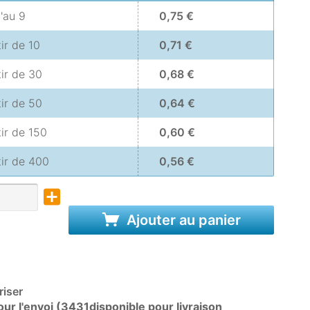
u'au
9
0,75 €
tir de
10
0,71 €
tir de
30
0,68 €
tir de
50
0,64 €
tir de
150
0,60 €
tir de
400
0,56 €
Ajouter au panier
iser
ur l'envoi (3431disponible pour livraison