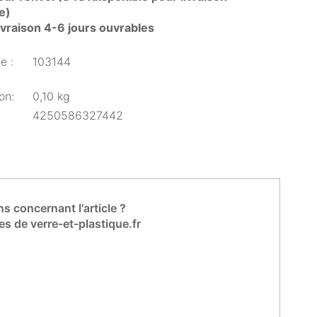
e)
livraison 4-6 jours ouvrables
e :
103144
on:
0,10 kg
4250586327442
s concernant l'article ?
es de verre-et-plastique.fr