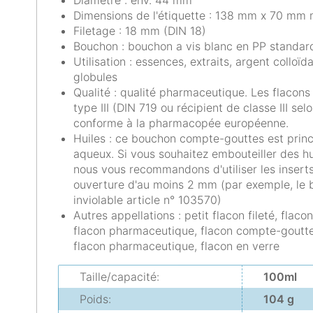
Diamètre : env. 44 mm
Dimensions de l'étiquette : 138 mm x 70 mm m
Filetage : 18 mm (DIN 18)
Bouchon : bouchon a vis blanc en PP standard
Utilisation : essences, extraits, argent colloïd
globules
Qualité : qualité pharmaceutique. Les flacon
type III (DIN 719 ou récipient de classe III s
conforme à la pharmacopée européenne.
Huiles : ce bouchon compte-gouttes est princ
aqueux. Si vous souhaitez embouteiller des hui
nous vous recommandons d'utiliser les inser
ouverture d'au moins 2 mm (par exemple, l
inviolable article n° 103570)
Autres appellations : petit flacon fileté, flacon
flacon pharmaceutique, flacon compte-gouttes
flacon pharmaceutique, flacon en verre
Taille/capacité:
100ml
Poids:
104 g