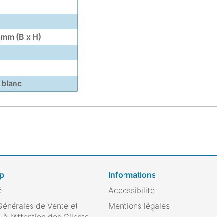
 mm (B x H)
 blanc
op
Informations
é
Accessibilité
Générales de Vente et
Mentions légales
 à l’Attention des Clients