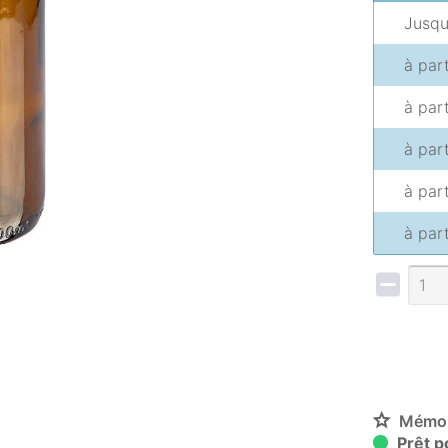
Jusq
à par
à par
à par
à par
à par
Mémor
Prêt po