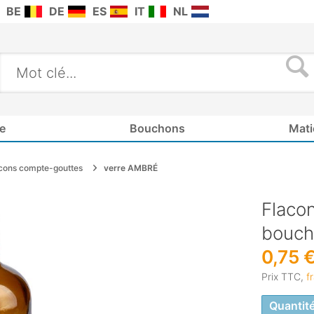
BE
DE
ES
IT
NL
e
Bouchons
Mati
cons compte-gouttes
verre AMBRÉ
Flaco
boucho
0,75 
Prix TTC,
f
Quantit