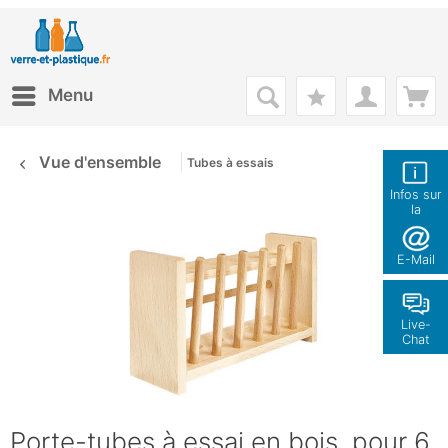
Menu
Vue d'ensemble
Tubes à essais
Infos sur
la
boutique
E-Mail
Live-
Chat
Porte-tubes à essai en bois, pour 6