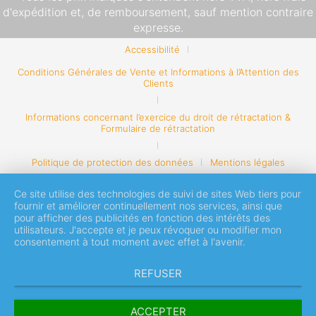
d'expédition
et, de remboursement, sauf mention contraire
expresse.
Accessibilité
Conditions Générales de Vente et Informations à l’Attention des
Clients
Informations concernant l’exercice du droit de rétractation &
Formulaire de rétractation
Politique de protection des données
Mentions légales
Ce site utilise des technologies de suivi de sites Web tiers pour
fournir et améliorer continuellement nos services, ainsi que
pour afficher des publicités en fonction des intérêts des
utilisateurs. J'accepte et je peux révoquer ou modifier mon
consentement à tout moment avec effet à l'avenir.
REFUSER
ACCEPTER