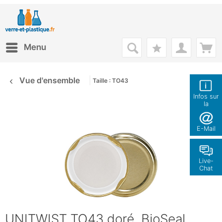
Menu
Vue d'ensemble
Taille : TO43
Infos sur
la
boutique
E-Mail
Live-
Chat
UNITWIST TO43 doré, BioSeal,