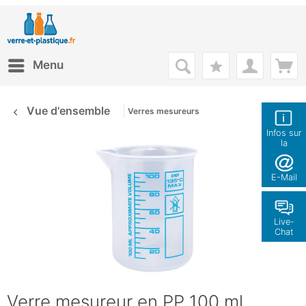
Menu
Vue d'ensemble
Verres mesureurs
Infos sur
la
boutique
E-Mail
Live-
Chat
Verre mesureur en PP 100 ml