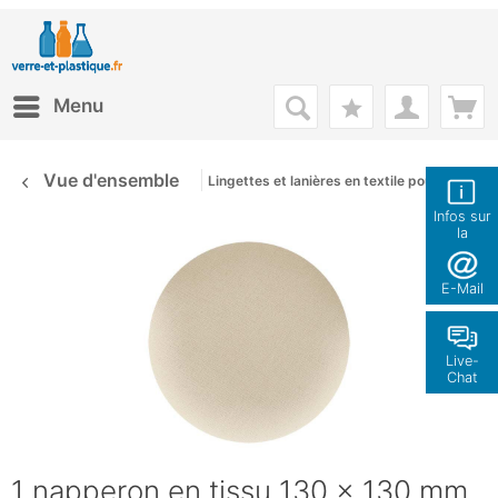
Menu
Vue d'ensemble
Lingettes et lanières en textile pour décorer 
Infos sur
la
boutique
E-Mail
Live-
Chat
1 napperon en tissu 130 x 130 mm