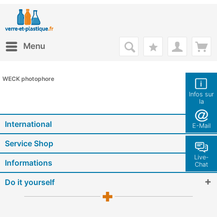
Menu
WECK photophore
Infos sur
la
boutique
International
E-Mail
Service Shop
Live-
Informations
Chat
Do it yourself