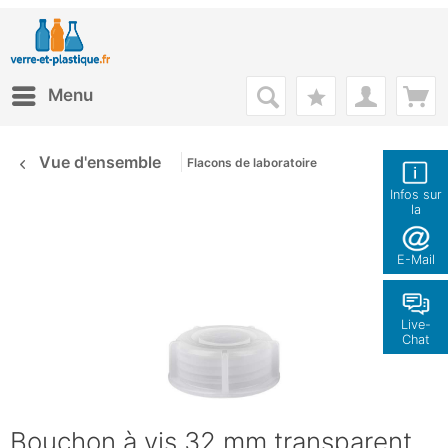
Menu
Vue d'ensemble
Flacons de laboratoire
Infos sur
la
boutique
E-Mail
Live-
Chat
Bouchon à vis 32 mm transparent