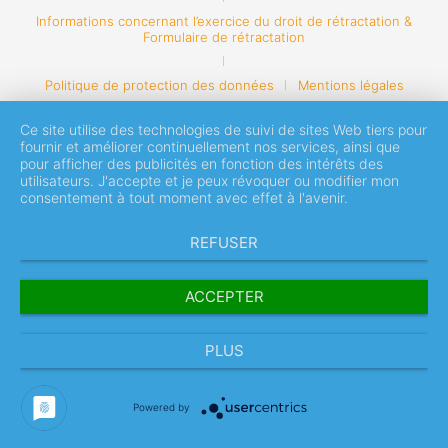
Informations concernant l’exercice du droit de rétractation &
Formulaire de rétractation
Politique de protection des données
Mentions légales
Ce site utilise des technologies de suivi de sites Web tiers pour
fournir et améliorer continuellement nos services, ainsi que
pour afficher des publicités en fonction des intérêts des
utilisateurs. J'accepte et je peux révoquer ou modifier mon
consentement à tout moment avec effet à l'avenir.
REFUSER
ACCEPTER
PLUS
Powered by