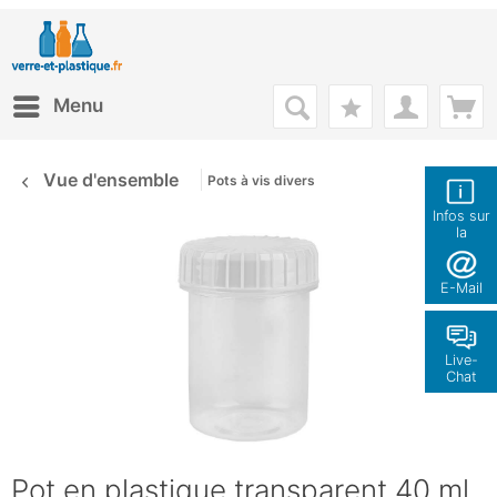
Menu
Vue d'ensemble
Pots à vis divers
Infos sur
la
boutique
E-Mail
Live-
Chat
Pot en plastique transparent 40 ml