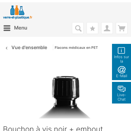
Menu
Vue d'ensemble
Flacons médicaux en PET
Infos sur
la
boutique
E-Mail
Live-
Chat
Bouchon à vis noir + embout