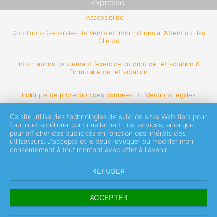
expresse.
Accessibilité
Conditions Générales de Vente et Informations à l’Attention des
Clients
Informations concernant l’exercice du droit de rétractation &
Formulaire de rétractation
Politique de protection des données
Mentions légales
Ce site utilise des technologies de suivi de sites Web tiers pour
fournir et améliorer continuellement nos services, ainsi que
pour afficher des publicités en fonction des intérêts des
utilisateurs. J'accepte et je peux révoquer ou modifier mon
consentement à tout moment avec effet à l'avenir.
REFUSER
ACCEPTER