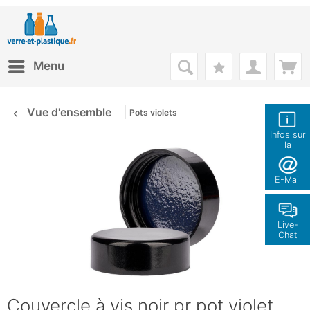
Menu
Vue d'ensemble
Pots violets
Infos sur
la
boutique
E-Mail
Live-
Chat
Couvercle à vis noir pr pot violet