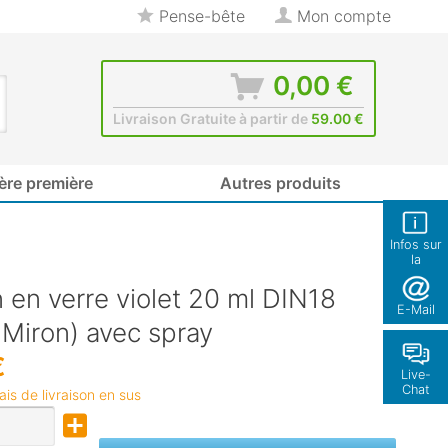
Pense-bête
Mon compte
0,00 €
Livraison Gratuite à partir de
59.00 €
ère première
Autres produits
Infos sur
la
boutique
 en verre violet 20 ml DIN18
E-Mail
 Miron) avec spray
€
Live-
Chat
rais de livraison en sus