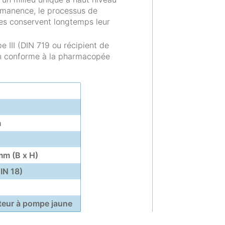
rmanence, le processus de
les conservent longtemps leur
e III (DIN 719 ou récipient de
ion conforme à la pharmacopée
m
mm (B x H)
IN 18)
teur à pompe jaune