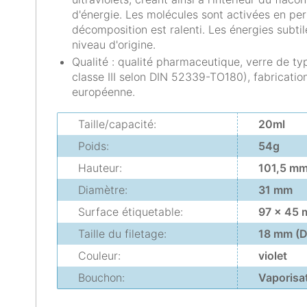
d'énergie. Les molécules sont activées en pe
décomposition est ralenti. Les énergies subti
niveau d'origine.
Qualité : qualité pharmaceutique, verre de typ
classe III selon DIN 52339-TO180), fabricat
européenne.
Taille/capacité:
20ml
Poids:
54g
Hauteur:
101,5 m
Diamètre:
31 mm
Surface étiquetable:
97 x 45 
Taille du filetage:
18 mm (D
Couleur:
violet
Bouchon:
Vaporisa