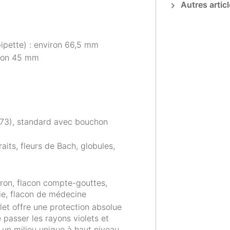
Autres articl
pipette) : environ 66,5 mm
iron 45 mm
273), standard avec bouchon
aits, fleurs de Bach, globules,
Miron, flacon compte-gouttes,
ie, flacon de médecine
iolet offre une protection absolue
e passer les rayons violets et
on un milieu unique à haut niveau