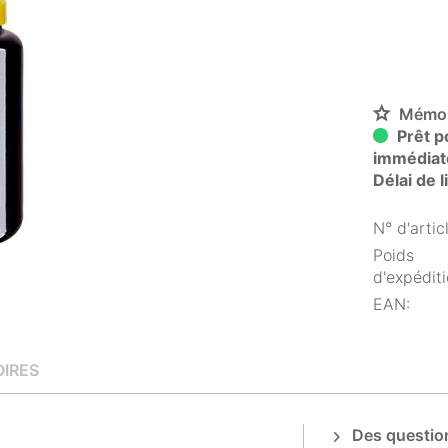
Mémor
Prêt po
immédiat
Délai de 
N° d'articl
Poids
d'expéditi
EAN:
IRES
Des question