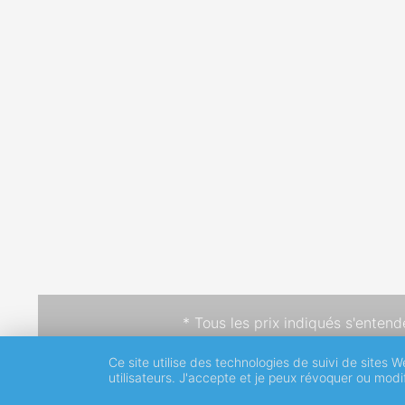
* Tous les prix indiqués s'enten
Ce site utilise des technologies de suivi de sites W
utilisateurs. J'accepte et je peux révoquer ou mod