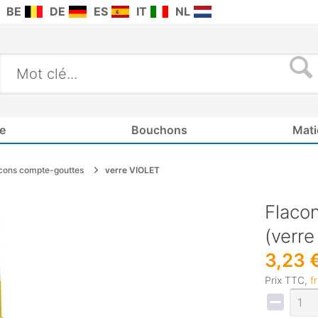
BE
DE
ES
IT
NL
e
Bouchons
Mati
cons compte-gouttes
verre VIOLET
Flacon
(verre
3,23 
Prix TTC,
f