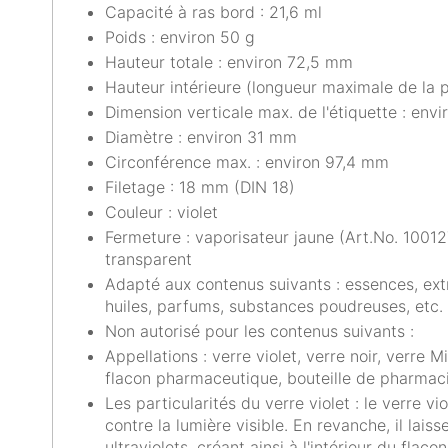
Capacité à ras bord : 21,6 ml
Poids : environ 50 g
Hauteur totale : environ 72,5 mm
Hauteur intérieure (longueur maximale de la 
Dimension verticale max. de l'étiquette : env
Diamètre : environ 31 mm
Circonférence max. : environ 97,4 mm
Filetage : 18 mm (DIN 18)
Couleur : violet
Fermeture : vaporisateur jaune (Art.No. 1001
transparent
Adapté aux contenus suivants : essences, extr
huiles, parfums, substances poudreuses, etc.
Non autorisé pour les contenus suivants :
Appellations : verre violet, verre noir, verre 
flacon pharmaceutique, bouteille de pharmac
Les particularités du verre violet : le verre v
contre la lumière visible. En revanche, il laiss
ultraviolets, créant ainsi à l'intérieur du flac