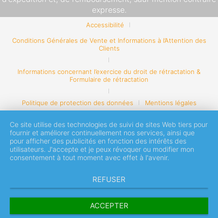
expresse.
Accessibilité
Conditions Générales de Vente et Informations à l’Attention des
Clients
Informations concernant l’exercice du droit de rétractation &
Formulaire de rétractation
Politique de protection des données
Mentions légales
Ce site utilise des technologies de suivi de sites Web tiers pour
fournir et améliorer continuellement nos services, ainsi que
pour afficher des publicités en fonction des intérêts des
utilisateurs. J'accepte et je peux révoquer ou modifier mon
consentement à tout moment avec effet à l'avenir.
REFUSER
ACCEPTER