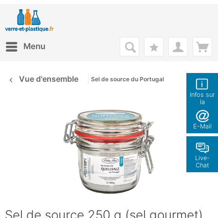
Menu
Vue d'ensemble
Sel de source du Portugal
Infos sur
la
boutique
E-Mail
Live-
Chat
Sel de source 250 g (sel gourmet)