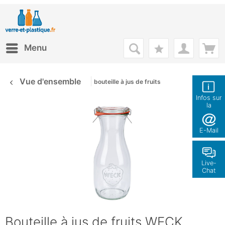
Menu
Vue d'ensemble
bouteille à jus de fruits
Infos sur
la
boutique
E-Mail
Live-
Chat
Bouteille à jus de fruits WECK