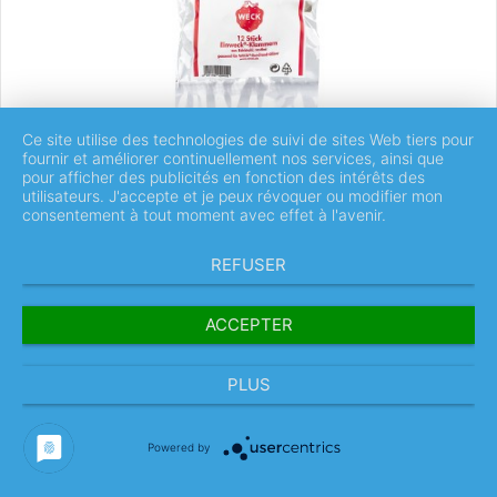
Ce site utilise des technologies de suivi de sites Web tiers pour
fournir et améliorer continuellement nos services, ainsi que
12x attache pour conserve WECK
pour afficher des publicités en fonction des intérêts des
utilisateurs. J'accepte et je peux révoquer ou modifier mon
consentement à tout moment avec effet à l'avenir.
REFUSER
2,88 €
Aller au produit
ACCEPTER
PLUS
Powered by