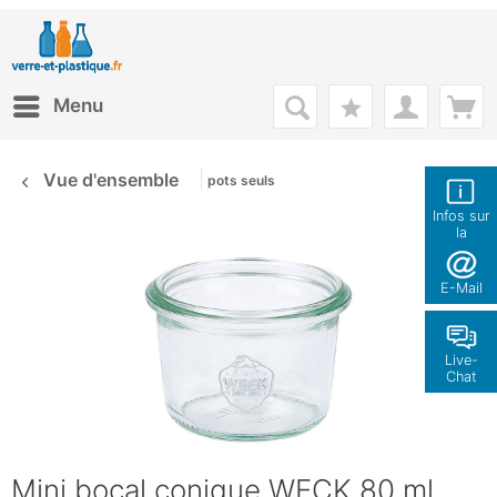
Menu
Vue d'ensemble
pots seuls
Infos sur
la
boutique
E-Mail
Live-
Chat
Mini bocal conique WECK 80 ml,