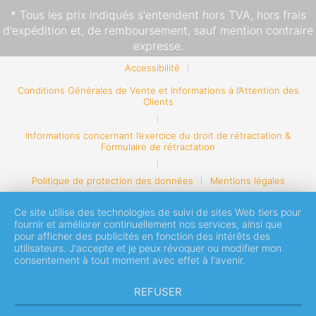
* Tous les prix indiqués s'entendent hors TVA,
hors frais
d'expédition
et, de remboursement, sauf mention contraire
expresse.
Accessibilité
Conditions Générales de Vente et Informations à l’Attention des
Clients
Informations concernant l’exercice du droit de rétractation &
Formulaire de rétractation
Politique de protection des données
Mentions légales
Ce site utilise des technologies de suivi de sites Web tiers pour
fournir et améliorer continuellement nos services, ainsi que
pour afficher des publicités en fonction des intérêts des
utilisateurs. J'accepte et je peux révoquer ou modifier mon
consentement à tout moment avec effet à l'avenir.
REFUSER