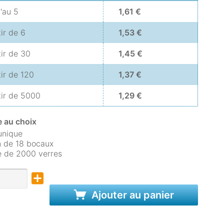
u'au
5
1,61 €
tir de
6
1,53 €
tir de
30
1,45 €
tir de
120
1,37 €
tir de
5000
1,29 €
 au choix
unique
 de 18 bocaux
e de 2000 verres
Ajouter au panier