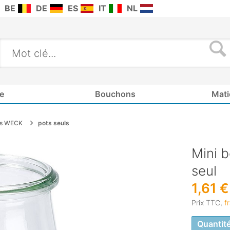
BE
DE
ES
IT
NL
e
Bouchons
Mati
ts WECK
pots seuls
Mini b
seul
1,61 €
Prix TTC,
f
Quantit