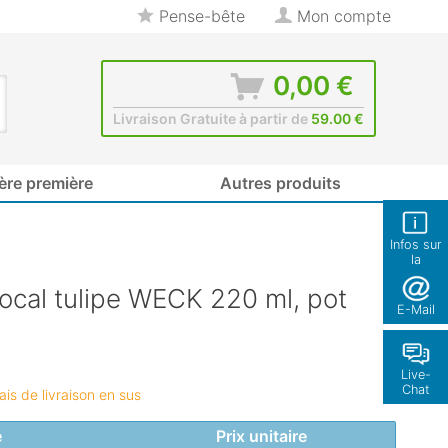
Pense-bête
Mon compte
0,00 €
Livraison Gratuite à partir de
59.00 €
ère première
Autres produits
Infos sur
la
boutique
ocal tulipe WECK 220 ml, pot
E-Mail
Live-
Chat
rais de livraison en sus
é
Prix unitaire