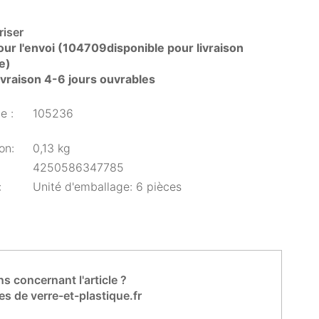
iser
our l'envoi (104709disponible pour livraison
e)
livraison 4-6 jours ouvrables
e :
105236
on:
0,13 kg
4250586347785
:
Unité d'emballage: 6 pièces
s concernant l'article ?
es de verre-et-plastique.fr