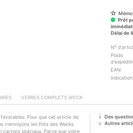
Mémor
Prêt p
immédiat
Délai de 
N° d'articl
Poids
d'expéditi
EAN:
Indication
IRES
VERRES COMPLETS WECK
Des question
avorables: Pour que cet article de
Autres articl
us n'envoyons les Pots des Wecks
n cartons spéciaux. Parce que votre