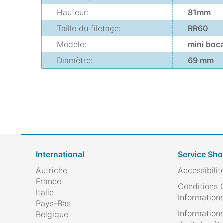
Hauteur:
81mm
Taille du filetage:
RR60
Modèle:
mini boca
Diamètre:
69 mm
International
Service Sh
Autriche
Accessibilit
France
Conditions 
Italie
Informations
Pays-Bas
Informations
Belgique