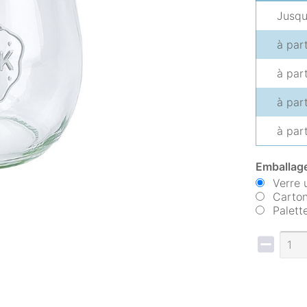
Jusq
à par
à par
à par
à par
Emballage
Verre 
Carton
Palett