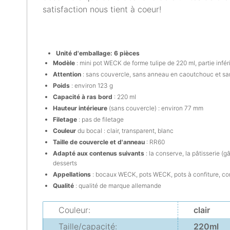
satisfaction nous tient à coeur!
Unité d'emballage: 6 pièces
Modèle
: mini pot WECK de forme tulipe de 220 ml, partie infér
Attention
: sans couvercle, sans anneau en caoutchouc et sa
Poids
: environ 123 g
Capacité à ras bord
: 220 ml
Hauteur intérieure
(sans couvercle) : environ 77 mm
Filetage
: pas de filetage
Couleur
du bocal : clair, transparent, blanc
Taille de couvercle et d'anneau
: RR60
Adapté aux contenus suivants
: la conserve, la pâtisserie (
desserts
Appellations
: bocaux WECK, pots WECK, pots à confiture, co
Qualité
: qualité de marque allemande
Couleur:
clair
Taille/capacité:
220ml