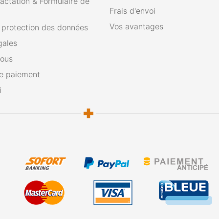
ractation & Formulaire de
Frais d'envoi
Vos avantages
e protection des données
gales
nous
e paiement
i