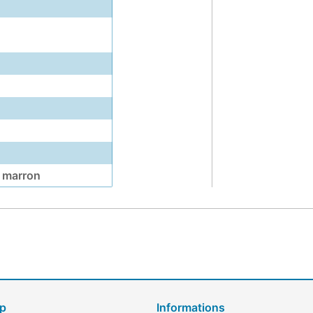
 marron
op
Informations