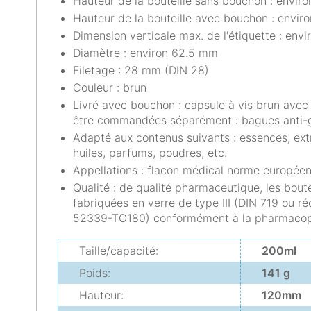
Hauteur de la bouteille sans bouchon : envir
Hauteur de la bouteille avec bouchon : envir
Dimension verticale max. de l'étiquette : env
Diamètre : environ 62.5 mm
Filetage : 28 mm (DIN 28)
Couleur : brun
Livré avec bouchon : capsule à vis brun avec 
être commandées séparément : bagues anti-go
Adapté aux contenus suivants : essences, extr
huiles, parfums, poudres, etc.
Appellations : flacon médical norme européenn
Qualité : de qualité pharmaceutique, les bou
fabriquées en verre de type III (DIN 719 ou réc
52339-TO180) conformément à la pharmacop
Taille/capacité:
200ml
Poids:
141 g
Hauteur:
120mm