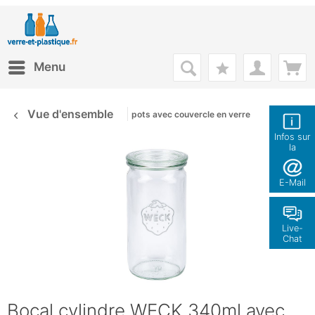
Menu
Vue d'ensemble
pots avec couvercle en verre
Infos sur
la
boutique
E-Mail
Live-
Chat
Bocal cylindre WECK 340ml avec