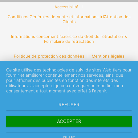
Accessibilité
Conditions Générales de Vente et Informations à l’Attention des
Clients
Informations concernant l’exercice du droit de rétractation &
Formulaire de rétractation
Politique de protection des données
Mentions légales
Ce site utilise des technologies de suivi de sites Web tiers pour
fournir et améliorer continuellement nos services, ainsi que
pour afficher des publicités en fonction des intérêts des
utilisateurs. J'accepte et je peux révoquer ou modifier mon
consentement à tout moment avec effet à l'avenir.
REFUSER
ACCEPTER
PLUS